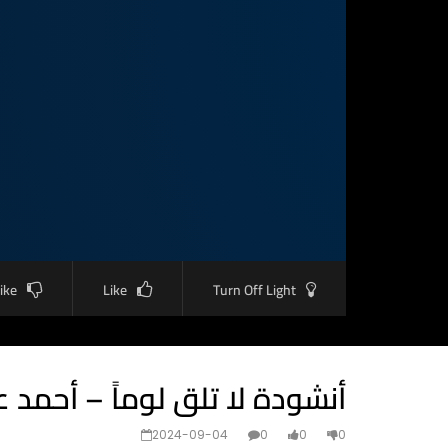
like
Like
Turn Off Light
أنشودة لا تلق لوماً – أحمد عب
2024-09-04
0
0
0