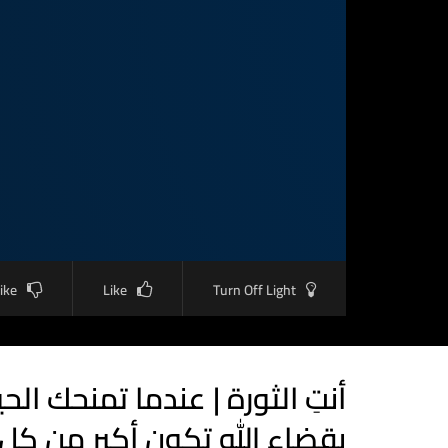
like
Like
Turn Off Light
أنتِ الثورة | عندما تمنحك ال
بقضاء الله تكون أكبر من كل